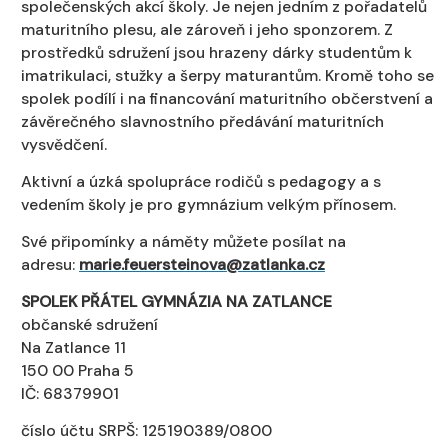
společenských akcí školy. Je nejen jedním z pořadatelů
maturitního plesu, ale zároveň i jeho sponzorem. Z
prostředků sdružení jsou hrazeny dárky studentům k
imatrikulaci, stužky a šerpy maturantům. Kromě toho se
spolek podílí i na financování maturitního občerstvení a
závěrečného slavnostního předávání maturitních
vysvědčení.
Aktivní a úzká spolupráce rodičů s pedagogy a s
vedením školy je pro gymnázium velkým přínosem.
Své připomínky a náměty můžete posílat na
adresu:
marie.feuersteinova@zatlanka.cz
SPOLEK PŘÁTEL GYMNÁZIA NA ZATLANCE
občanské sdružení
Na Zatlance 11
150 00 Praha 5
IČ: 68379901
číslo účtu SRPŠ: 125190389/0800