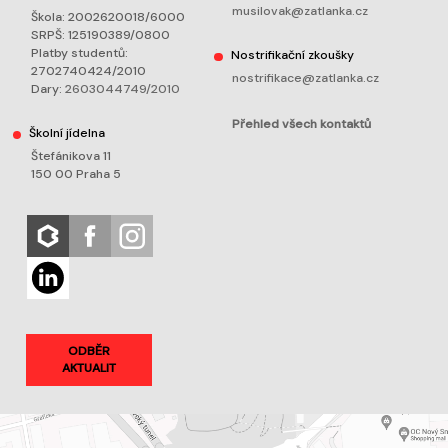
musilovak@zatlanka.cz
Škola: 2002620018/6000
SRPŠ: 125190389/0800
Platby studentů:
Nostrifikační zkoušky
2702740424/2010
nostrifikace@zatlanka.cz
Dary:
2603044749/2010
Přehled všech kontaktů
Školní jídelna
Štefánikova 11
150 00 Praha 5
ODBĚR
AKTUALIT