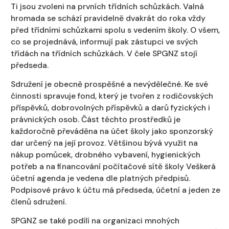
Ti jsou zvoleni na prvních třídních schůzkách. Valná
hromada se schází pravidelně dvakrát do roka vždy
před třídními schůzkami spolu s vedením školy. O všem,
co se projednává, informují pak zástupci ve svých
třídách na třídních schůzkách. V čele SPGNZ stojí
předseda.
Sdružení je obecně prospěšné a nevýdělečné. Ke své
činnosti spravuje fond, který je tvořen z rodičovských
příspěvků, dobrovolných příspěvků a darů fyzických i
právnických osob. Část těchto prostředků je
každoročně převáděna na účet školy jako sponzorský
dar určený na její provoz. Většinou bývá využit na
nákup pomůcek, drobného vybavení, hygienických
potřeb a na financování počítačové sítě školy Veškerá
účetní agenda je vedena dle platných předpisů.
Podpisové právo k účtu má předseda, účetní a jeden ze
členů sdružení.
SPGNZ se také podílí na organizaci mnohých