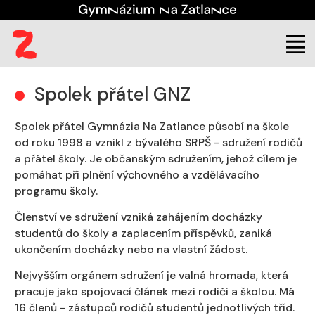
(aktuální)
Škola
Spolek přátel GNZ
Spolek přátel GNZ
Spolek přátel Gymnázia Na Zatlance působí na škole
od roku 1998 a vznikl z bývalého SRPŠ - sdružení rodičů
a přátel školy. Je občanským sdružením, jehož cílem je
pomáhat při plnění výchovného a vzdělávacího
programu školy.
Členství ve sdružení vzniká zahájením docházky
studentů do školy a zaplacením příspěvků, zaniká
ukončením docházky nebo na vlastní žádost.
Nejvyšším orgánem sdružení je valná hromada, která
pracuje jako spojovací článek mezi rodiči a školou. Má
16 členů - zástupců rodičů studentů jednotlivých tříd.