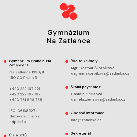
Gymnázium
Na Zatlance
Gymnázium Praha 5, Na
Ředitelka školy
Zatlance 11
Mgr. Dagmar Škorpíková
Na Zatlance 1330/11
dagmar.skorpikova@zatlanka.cz
150 00 Praha 5
Školní psycholog
+420 222 167 221
Daniela Zierisová
+420 222 167 167
daniela.zierisova@zatlanka.cz
+420 731 856 738
IZO: 061385271
Obecné informace
datová schránka:
info@zatlanka.cz
hdpzb4b
Sekretariát
Čísla účtů