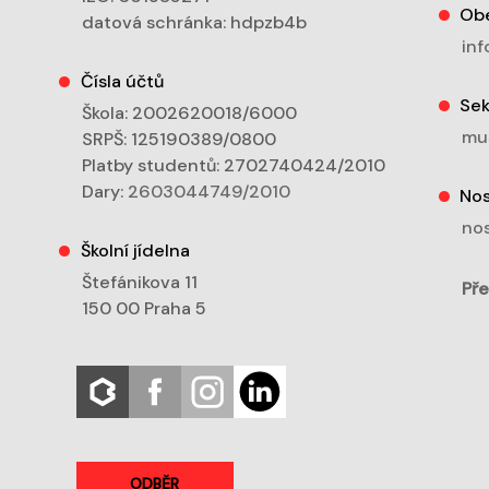
Ob
datová schránka: hdpzb4b
inf
Čísla účtů
Sek
Škola: 2002620018/6000
mu
SRPŠ: 125190389/0800
Platby studentů: 2702740424/2010
Dary:
2603044749/2010
Nos
nos
Školní jídelna
Štefánikova 11
Pře
150 00 Praha 5
ODBĚR