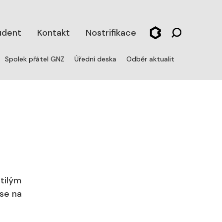
udent
Kontakt
Nostrifikace
aktuální)
Spolek přátel GNZ
Úřední deska
Odběr aktualit
tilým
se na