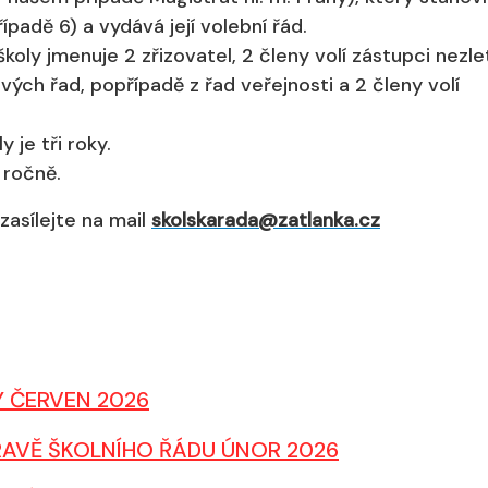
ípadě 6) a vydává její volební řád.
školy jmenuje 2 zřizovatel, 2 členy volí zástupci nezle
svých řad, popřípadě z řad veřejnosti a 2 členy volí
 je tři roky.
 ročně.
zasílejte na mail
skolskarada@zatlanka.cz
Y ČERVEN 2026
RAVĚ ŠKOLNÍHO ŘÁDU ÚNOR 2026