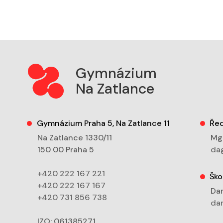
Gymnázium
Na Zatlance
Gymnázium Praha 5, Na Zatlance 11
Řed
Na Zatlance 1330/11
Mgr
150 00 Praha 5
dag
+420 222 167 221
Ško
+420 222 167 167
Dan
+420 731 856 738
dan
IZO: 061385271