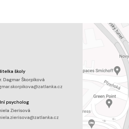
itelka školy
. Dagmar Škorpíková
mar.skorpikova@zatlanka.cz
lní psycholog
iela Zierisová
iela.zierisova@zatlanka.cz