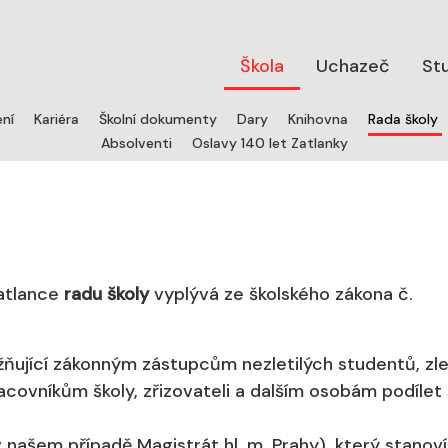
Škola
Uchazeč
St
(
ení
Kariéra
Školní dokumenty
Dary
Knihovna
Rada školy
Absolventi
Oslavy 140 let Zatlanky
Zatlance
radu školy
vyplývá ze školského zákona č.
žňující zákonným zástupcům nezletilých studentů, zle
ovníkům školy, zřizovateli a dalším osobám podílet 
(v našem případě Magistrát hl. m. Prahy), který stanoví