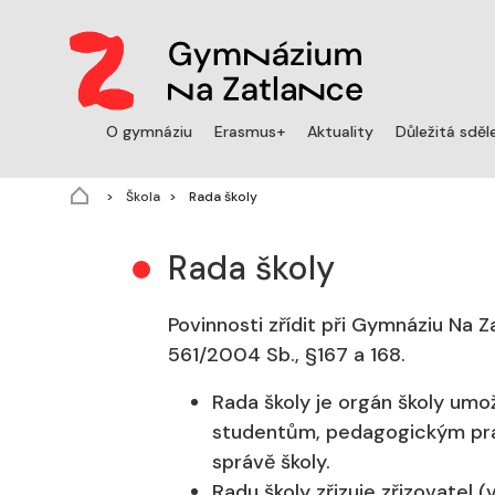
O gymnáziu
Erasmus+
Aktuality
Důležitá sděl
(aktuální)
Škola
Rada školy
Rada školy
Povinnosti zřídit při Gymnáziu Na 
561/2004 Sb., §167 a 168.
Rada školy je orgán školy umo
studentům, pedagogickým prac
správě školy.
Radu školy zřizuje zřizovatel 