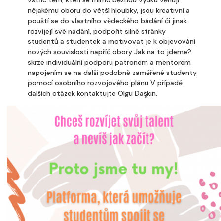
vstříc těm, kteří se mimo běžnou výuku věnují
nějakému oboru do větší hloubky, jsou kreativní a
pouští se do vlastního vědeckého bádání či jinak
rozvíjejí své nadání, podpořit silné stránky
studentů a studentek a motivovat je k objevování
nových souvislostí napříč obory Jak na to jdeme?
skrze individuální podporu patronem a mentorem
napojením se na další podobně zaměřené studenty
pomocí osobního rozvojového plánu V případě
dalších otázek kontaktujte Olgu Daşkın.