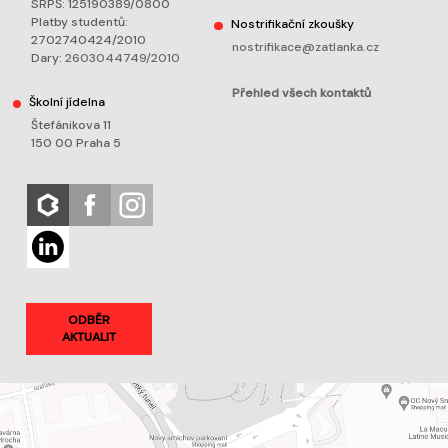
SRPŠ: 125190389/0800
Platby studentů:
Nostrifikační zkoušky
2702740424/2010
nostrifikace@zatlanka.cz
Dary:
2603044749/2010
Přehled všech kontaktů
Školní jídelna
Štefánikova 11
150 00 Praha 5
ODBĚR
AKTUALIT