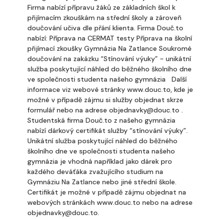
Firma nabízí přípravu žáků ze základních škol k
přijímacím zkouškám na střední školy a zároveň
doučování učiva dle přání klienta. Firma Douč.to
nabízí: Příprava na CERMAT testy Příprava na školní
přijímací zkoušky Gymnázia Na Zatlance Soukromé
doučování na zakázku “Stínování výuky” - unikátní
služba poskytující náhled do běžného školního dne
ve společnosti studenta našeho gymnázia Další
informace viz webové stránky www.douc.to, kde je
možné v případě zájmu si služby objednat skrze
formulář nebo na adrese objednavky@douc.to .
Studentská firma Douč.to z našeho gymnázia
nabízí dárkový certifikát služby “stínování výuky”.
Unikátní služba poskytující náhled do běžného
školního dne ve společnosti studenta našeho
gymnázia je vhodná například jako dárek pro
každého deváťáka zvažujícího studium na
Gymnáziu Na Zatlance nebo jiné střední škole.
Certifikát je možné v případě zájmu objednat na
webových stránkách www.douc.to nebo na adrese
objednavky@douc.to.