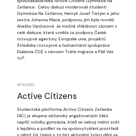
spoluzakladatelka Active Citizens Gymnázia Na
Zatlance. Celou diskuzi moderovali studenti
Gymnázia Na Zatlance, Henryk Josef Tietjen a jeho
sestra Johanna Marie, podporou jim byla rovněž
Anežka Vančurová. Je možné zhlédnout záznam z
celé diskuze, která vznikla za podpory České
rozvojové agentury, Evropské unie, projektů
Střediska rozvojové a humanitární spolupráce
Diakonie ČCE s názvem Tváře migrace a Pálí Vás
to?.
18.12.2021
Active Citizens
Studentská platforma Active Citizens Zatlanka
(AC) je skupina občansky angažovaných žáků
napříč ročníky gymnázia, kteří se nebojí měnit svět
k lepšímu a podílet se na spoluvytváření prostředí
v němž žijí. Usilují o to být aktivními tvůrci dění ve