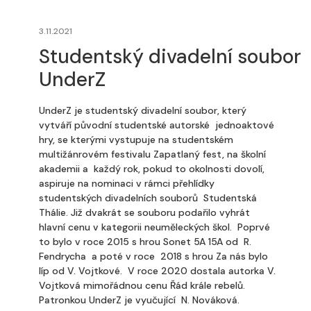
3.11.2021
Studentský divadelní soubor
UnderZ
UnderZ je studentský divadelní soubor, který
vytváří původní studentské autorské jednoaktové
hry, se kterými vystupuje na studentském
multižánrovém festivalu Zapatlaný fest, na školní
akademii a každý rok, pokud to okolnosti dovolí,
aspiruje na nominaci v rámci přehlídky
studentských divadelních souborů Studentská
Thálie. Již dvakrát se souboru podařilo vyhrát
hlavní cenu v kategorii neuměleckých škol. Poprvé
to bylo v roce 2015 s hrou Sonet 5A 15A od R.
Fendrycha a poté v roce 2018 s hrou Za nás bylo
líp od V. Vojtkové. V roce 2020 dostala autorka V.
Vojtková mimořádnou cenu Řád krále rebelů.
Patronkou UnderZ je vyučující N. Nováková.