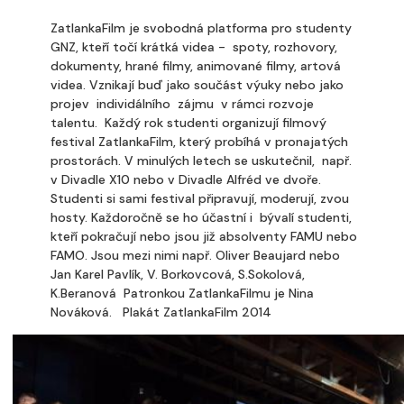
ZatlankaFilm je svobodná platforma pro studenty
GNZ, kteří točí krátká videa - spoty, rozhovory,
dokumenty, hrané filmy, animované filmy, artová
videa. Vznikají buď jako součást výuky nebo jako
projev individálního zájmu v rámci rozvoje
talentu. Každý rok studenti organizují filmový
festival ZatlankaFilm, který probíhá v pronajatých
prostorách. V minulých letech se uskutečnil, např.
v Divadle X10 nebo v Divadle Alfréd ve dvoře.
Studenti si sami festival připravují, moderují, zvou
hosty. Každoročně se ho účastní i bývalí studenti,
kteří pokračují nebo jsou již absolventy FAMU nebo
FAMO. Jsou mezi nimi např. Oliver Beaujard nebo
Jan Karel Pavlík, V. Borkovcová, S.Sokolová,
K.Beranová Patronkou ZatlankaFilmu je Nina
Nováková. Plakát ZatlankaFilm 2014