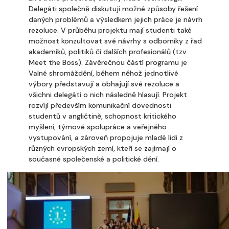
Delegáti společně diskutují možné způsoby řešení
daných problémů a výsledkem jejich práce je návrh
rezoluce. V průběhu projektu mají studenti také
možnost konzultovat své návrhy s odborníky z řad
akademiků, politiků či dalších profesionálů (tzv.
Meet the Boss). Závěrečnou částí programu je
Valné shromáždění, během něhož jednotlivé
výbory představují a obhajují své rezoluce a
všichni delegáti o nich následně hlasují. Projekt
rozvíjí především komunikační dovednosti
studentů v angličtině, schopnost kritického
myšlení, týmové spolupráce a veřejného
vystupování, a zároveň propojuje mladé lidi z
různých evropských zemí, kteří se zajímají o
současné společenské a politické dění.