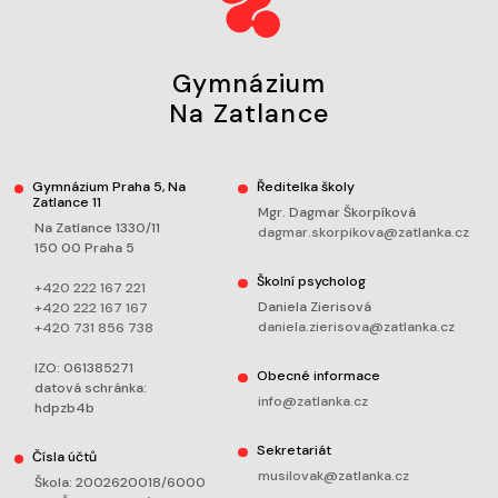
Gymnázium
Na Zatlance
Gymnázium Praha 5, Na
Ředitelka školy
Zatlance 11
Mgr. Dagmar Škorpíková
Na Zatlance 1330/11
dagmar.skorpikova@zatlanka.cz
150 00 Praha 5
Školní psycholog
+420 222 167 221
Daniela Zierisová
+420 222 167 167
daniela.zierisova@zatlanka.cz
+420 731 856 738
IZO: 061385271
Obecné informace
datová schránka:
info@zatlanka.cz
hdpzb4b
Sekretariát
Čísla účtů
musilovak@zatlanka.cz
Škola: 2002620018/6000