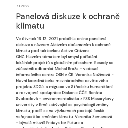
7.1.2022
Panelová diskuze k ochraně
klimatu
Ve čtvrtek 16. 12. 2021 proběhla online panelová
diskuze s názvem Aktivním občanstvím k ochraně
klimatu pod taktovkou Active Citizens
GNZ. Hlavním tématem byl smysl pořádání
lokálních projektů s globálním přesahem. Besedy se
zúčastnili odborníci: Michal Broža - vedoucí
informačního centra OSN v ČR. Veronika Nožinová -
hlavní koordinátorka mezinárodního osvětového
projektu SDG´s a migrace ve Středisku humanitární
a rozvojové spolupráce Diakonie ČČE. Renáta
Svobodová - environmentalistka z FSS Masarykovy
univerzity v Brně zabývající se psychologií změny
klimatu, podílí se na výzkumech postojů české
veřejnosti ke změnám klimatu. Veronika Zemanová
- bývalá mluvčí Fridays for Future a