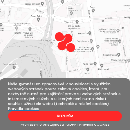
Naše gymnázium zpracovává v souvislosti s využitím
webových stránek pouze taková cookies, která jsou
nezbytně nutná pro zajištění provozu webových stránek a
internetových služeb, a u kterých není nutno získat
souhlas uživatele webu (technické a relační cookies).
Pravidla cookies
ROZUMÍM
Všechna práva vyhrazena. Copyright © 2026 |
Mapa stránek
|
Přihlásit
|
Prohlášení o přístupnosti
|
GDPR
|
Pravidla COOKIES