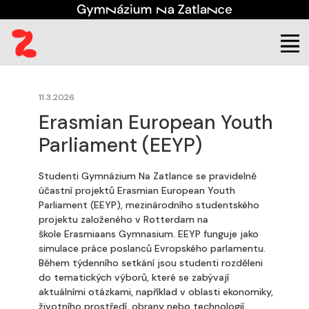
(aktuální)
Student
Co s námi můžete zažít
11.3.2026
Erasmian European Youth
Parliament (EEYP)
Studenti Gymnázium Na Zatlance se pravidelně
účastní projektů Erasmian European Youth
Parliament (EEYP), mezinárodního studentského
projektu založeného v Rotterdam na
škole Erasmiaans Gymnasium. EEYP funguje jako
simulace práce poslanců Evropského parlamentu.
Během týdenního setkání jsou studenti rozděleni
do tematických výborů, které se zabývají
aktuálními otázkami, například v oblasti ekonomiky,
životního prostředí, obrany nebo technologií.