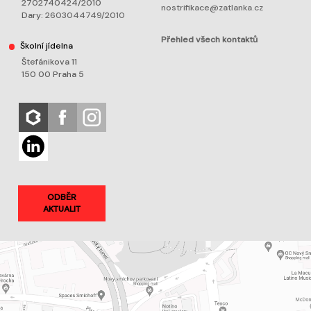
2702740424/2010
nostrifikace@zatlanka.cz
Dary:
2603044749/2010
Přehled všech kontaktů
Školní jídelna
Štefánikova 11
150 00 Praha 5
ODBĚR
AKTUALIT