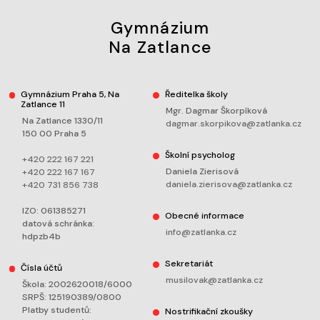
Gymnázium
Na Zatlance
Gymnázium Praha 5, Na
Ředitelka školy
Zatlance 11
Mgr. Dagmar Škorpíková
Na Zatlance 1330/11
dagmar.skorpikova@zatlanka.cz
150 00 Praha 5
Školní psycholog
+420 222 167 221
Daniela Zierisová
+420 222 167 167
daniela.zierisova@zatlanka.cz
+420 731 856 738
IZO: 061385271
Obecné informace
datová schránka:
info@zatlanka.cz
hdpzb4b
Sekretariát
Čísla účtů
musilovak@zatlanka.cz
Škola: 2002620018/6000
SRPŠ: 125190389/0800
Platby studentů:
Nostrifikační zkoušky