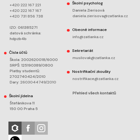
Školní psycholog
+420 222 167 221
Daniela Zierisová
+420 222 167 167
daniela.zierisova@zatlanka.cz
+420 731 856 738
IZO: 061385271
Obecné informace
datová schránka:
info@zatlanka.cz
hdpzb4b
Sekretariát
Čísla účtů
musilovak@zatlanka.cz
Škola: 2002620018/6000
SRPŠ: 125190389/0800
Platby studentů:
Nostrifikační zkoušky
2702740424/2010
nostrifikace@zatlanka.cz
Dary:
2603044749/2010
Přehled všech kontaktů
Školní jídelna
Štefánikova 11
150 00 Praha 5