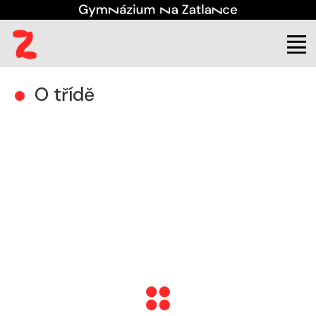
(aktuální)
Kontakt
Třídy
1. M
O třídě
O třídě