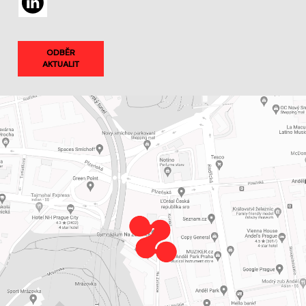
ODBĚR
AKTUALIT