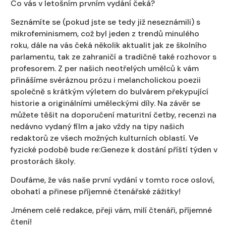
Co vás v letošním prvním vydání čeká?
Seznámíte se (pokud jste se tedy již neseznámili) s
mikrofeminismem, což byl jeden z trendů minulého
roku, dále na vás čeká několik aktualit jak ze školního
parlamentu, tak ze zahraničí a tradičně také rozhovor s
profesorem. Z per našich neotřelých umělců k vám
přinášíme svéráznou prózu i melancholickou poezii
společně s krátkým výletem do bulvárem překypující
historie a originálními uměleckými díly. Na závěr se
můžete těšit na doporučení maturitní četby, recenzi na
nedávno vydaný film a jako vždy na tipy našich
redaktorů ze všech možných kulturních oblastí. Ve
fyzické podobě bude re:Geneze k dostání příští týden v
prostorách školy.
Doufáme, že vás naše první vydání v tomto roce osloví,
obohatí a přinese příjemné čtenářské zážitky!
Jménem celé redakce, přeji vám, milí čtenáři, příjemné
čtení!