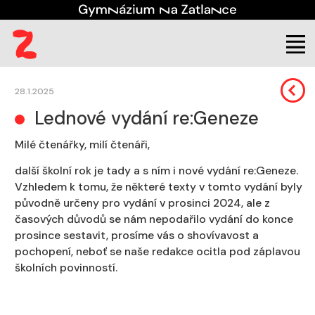
Škola
Aktuality
28.1.2025
Lednové vydání re:Geneze
Milé čtenářky, milí čtenáři,
další školní rok je tady a s ním i nové vydání re:Geneze.
Vzhledem k tomu, že některé texty v tomto vydání byly
původně určeny pro vydání v prosinci 2024, ale z
časových důvodů se nám nepodařilo vydání do konce
prosince sestavit, prosíme vás o shovívavost a
pochopení, neboť se naše redakce ocitla pod záplavou
školních povinností.