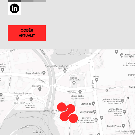
ODBĚR
AKTUALIT