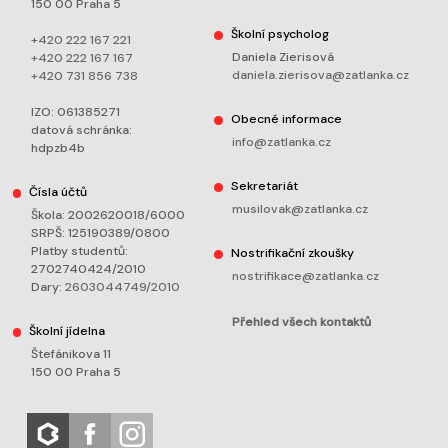
150 00 Praha 5
Školní psycholog
+420 222 167 221
Daniela Zierisová
+420 222 167 167
daniela.zierisova@zatlanka.cz
+420 731 856 738
IZO: 061385271
Obecné informace
datová schránka:
info@zatlanka.cz
hdpzb4b
Sekretariát
Čísla účtů
musilovak@zatlanka.cz
Škola: 2002620018/6000
SRPŠ: 125190389/0800
Platby studentů:
Nostrifikační zkoušky
2702740424/2010
nostrifikace@zatlanka.cz
Dary:
2603044749/2010
Přehled všech kontaktů
Školní jídelna
Štefánikova 11
150 00 Praha 5