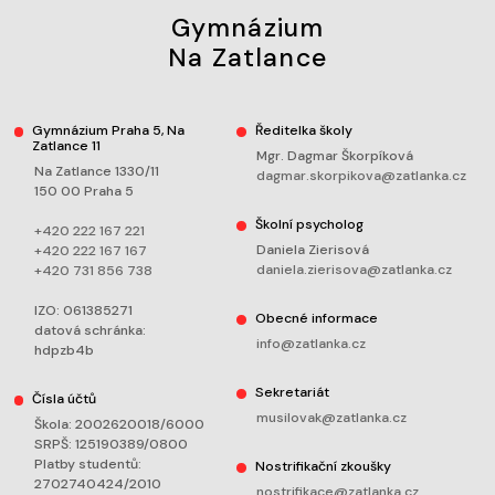
Gymnázium
Na Zatlance
Gymnázium Praha 5, Na
Ředitelka školy
Zatlance 11
Mgr. Dagmar Škorpíková
Na Zatlance 1330/11
dagmar.skorpikova@zatlanka.cz
150 00 Praha 5
Školní psycholog
+420 222 167 221
Daniela Zierisová
+420 222 167 167
daniela.zierisova@zatlanka.cz
+420 731 856 738
IZO: 061385271
Obecné informace
datová schránka:
info@zatlanka.cz
hdpzb4b
Sekretariát
Čísla účtů
musilovak@zatlanka.cz
Škola: 2002620018/6000
SRPŠ: 125190389/0800
Platby studentů:
Nostrifikační zkoušky
2702740424/2010
nostrifikace@zatlanka.cz