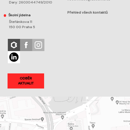
Dary:
2603044749/2010
Přehled všech kontaktů
Školní jídelna
Štefánikova 11
150 00 Praha 5
ODBĚR
AKTUALIT