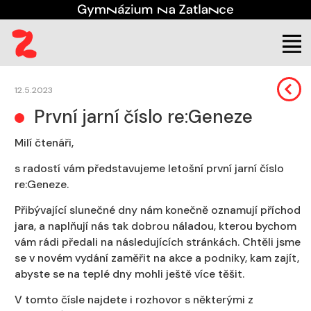
Škola
Aktuality
12.5.2023
První jarní číslo re:Geneze
Milí čtenáři,
s radostí vám představujeme letošní první jarní číslo
re:Geneze.
Přibývající slunečné dny nám konečně oznamují příchod
jara, a naplňují nás tak dobrou náladou, kterou bychom
vám rádi předali na následujících stránkách. Chtěli jsme
se v novém vydání zaměřit na akce a podniky, kam zajít,
abyste se na teplé dny mohli ještě více těšit.
V tomto čísle najdete i rozhovor s některými z