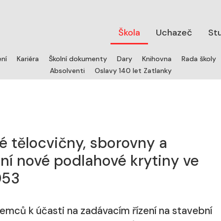
Škola
Uchazeč
St
ení
Kariéra
Školní dokumenty
Dary
Knihovna
Rada školy
Absolventi
Oslavy 140 let Zatlanky
 tělocvičny, sborovny a
ní nové podlahové krytiny ve
053
jemců k účasti na zadávacím řízení na stavební