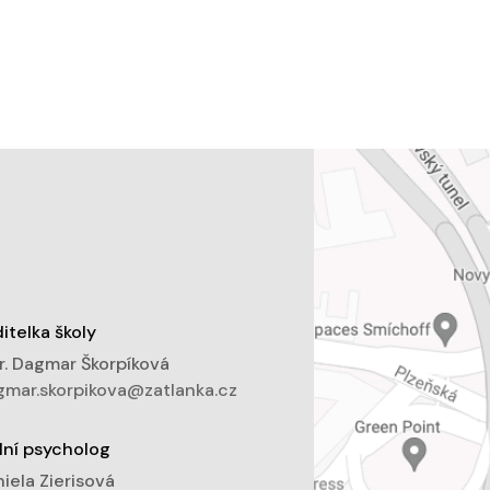
itelka školy
. Dagmar Škorpíková
mar.skorpikova@zatlanka.cz
lní psycholog
iela Zierisová