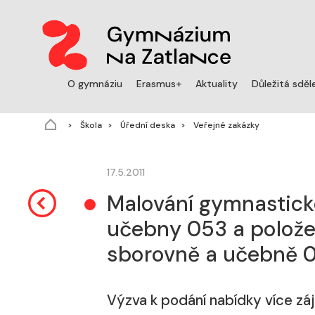
O gymnáziu
Erasmus+
Aktuality
Důležitá sděl
Škola
Úřední deska
Veřejné zakázky
17.5.2011
Malování gymnastické
učebny 053 a polože
sborovně a učebně 
Výzva k podání nabídky více zá