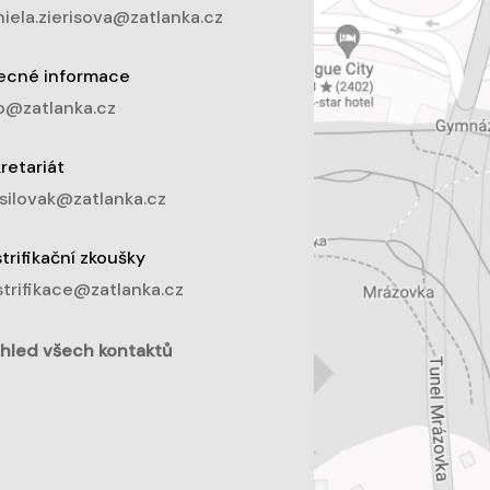
iela.zierisova@zatlanka.cz
ecné informace
o@zatlanka.cz
retariát
silovak@zatlanka.cz
trifikační zkoušky
trifikace@zatlanka.cz
hled všech kontaktů