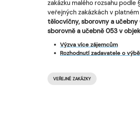
zakázku malého rozsahu podle §
veřejných zakázkách v platném z
tělocvičny, sborovny a učebny 
sborovně a učebně 053 v objekt
Výzva více zájemcům
Rozhodnutí zadavatele o výběr
VEŘEJNÉ ZAKÁZKY