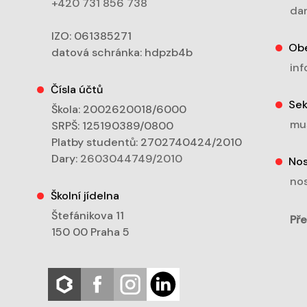
+420 731 856 738
dan
IZO: 061385271
Ob
datová schránka: hdpzb4b
inf
Čísla účtů
Sek
Škola: 2002620018/6000
mu
SRPŠ: 125190389/0800
Platby studentů: 2702740424/2010
Dary:
2603044749/2010
Nos
nos
Školní jídelna
Štefánikova 11
Pře
150 00 Praha 5