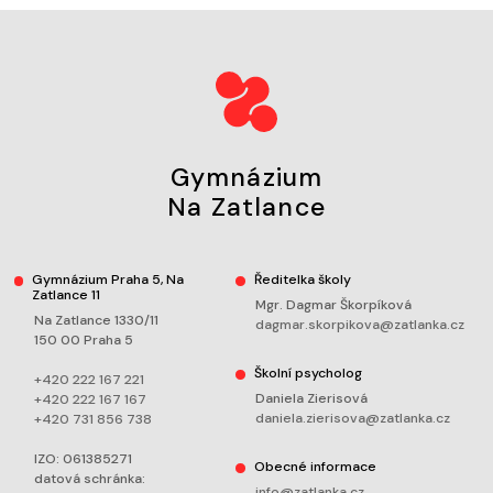
Gymnázium
Na Zatlance
Gymnázium Praha 5, Na
Ředitelka školy
Zatlance 11
Mgr. Dagmar Škorpíková
Na Zatlance 1330/11
dagmar.skorpikova@zatlanka.cz
150 00 Praha 5
Školní psycholog
+420 222 167 221
Daniela Zierisová
+420 222 167 167
daniela.zierisova@zatlanka.cz
+420 731 856 738
IZO: 061385271
Obecné informace
datová schránka:
info@zatlanka.cz