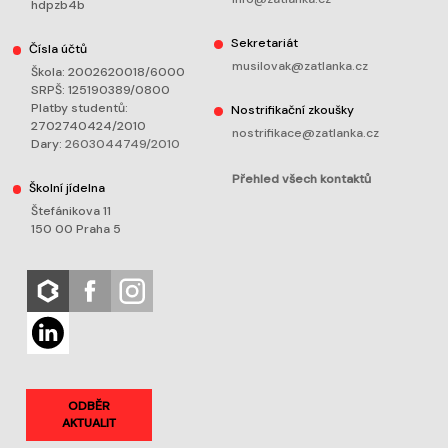
hdpzb4b
Sekretariát
Čísla účtů
musilovak@zatlanka.cz
Škola: 2002620018/6000
SRPŠ: 125190389/0800
Platby studentů:
Nostrifikační zkoušky
2702740424/2010
nostrifikace@zatlanka.cz
Dary:
2603044749/2010
Přehled všech kontaktů
Školní jídelna
Štefánikova 11
150 00 Praha 5
ODBĚR
AKTUALIT