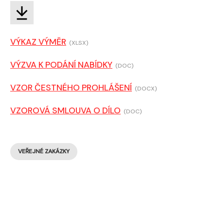
VÝKAZ VÝMĚR
(XLSX)
VÝZVA K PODÁNÍ NABÍDKY
(DOC)
VZOR ČESTNÉHO PROHLÁŠENÍ
(DOCX)
VZOROVÁ SMLOUVA O DÍLO
(DOC)
VEŘEJNÉ ZAKÁZKY