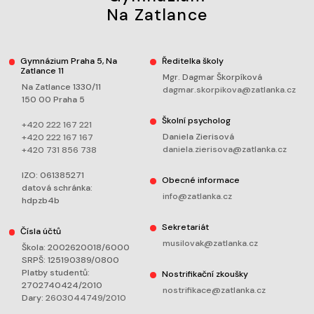
Na Zatlance
Gymnázium Praha 5, Na
Ředitelka školy
Zatlance 11
Mgr. Dagmar Škorpíková
Na Zatlance 1330/11
dagmar.skorpikova@zatlanka.cz
150 00 Praha 5
Školní psycholog
+420 222 167 221
Daniela Zierisová
+420 222 167 167
daniela.zierisova@zatlanka.cz
+420 731 856 738
IZO: 061385271
Obecné informace
datová schránka:
info@zatlanka.cz
hdpzb4b
Sekretariát
Čísla účtů
musilovak@zatlanka.cz
Škola: 2002620018/6000
SRPŠ: 125190389/0800
Platby studentů:
Nostrifikační zkoušky
2702740424/2010
nostrifikace@zatlanka.cz
Dary:
2603044749/2010