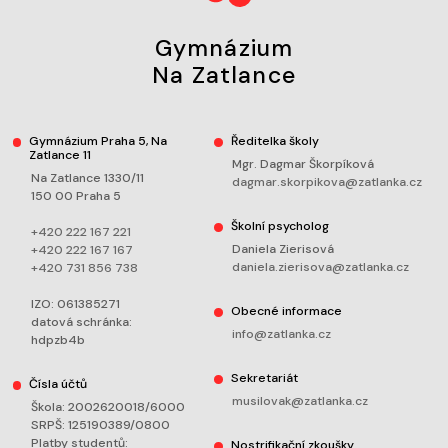
Gymnázium
Na Zatlance
Gymnázium Praha 5, Na
Ředitelka školy
Zatlance 11
Mgr. Dagmar Škorpíková
Na Zatlance 1330/11
dagmar.skorpikova@zatlanka.cz
150 00 Praha 5
Školní psycholog
+420 222 167 221
Daniela Zierisová
+420 222 167 167
daniela.zierisova@zatlanka.cz
+420 731 856 738
IZO: 061385271
Obecné informace
datová schránka:
info@zatlanka.cz
hdpzb4b
Sekretariát
Čísla účtů
musilovak@zatlanka.cz
Škola: 2002620018/6000
SRPŠ: 125190389/0800
Platby studentů:
Nostrifikační zkoušky