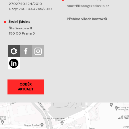
2702740424/2010
nostrifikace@zatlanka.cz
Dary:
2603044749/2010
Přehled všech kontaktů
Školní jídelna
Štefánikova 11
150 00 Praha 5
ODBĚR
AKTUALIT