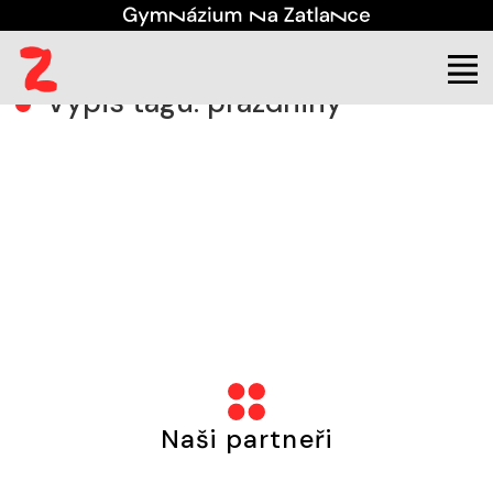
Domů
(aktuální)
Tag: prázdniny
Výpis tagu: prázdniny
Naši partneři