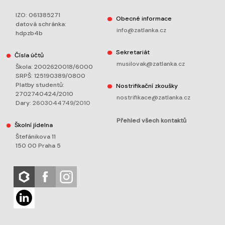
IZO: 061385271
Obecné informace
datová schránka:
info@zatlanka.cz
hdpzb4b
Sekretariát
Čísla účtů
musilovak@zatlanka.cz
Škola: 2002620018/6000
SRPŠ: 125190389/0800
Platby studentů:
Nostrifikační zkoušky
2702740424/2010
nostrifikace@zatlanka.cz
Dary:
2603044749/2010
Přehled všech kontaktů
Školní jídelna
Štefánikova 11
150 00 Praha 5