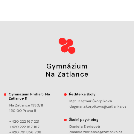
Gymnázium
Na Zatlance
Gymnázium Praha 5, Na
Ředitelka školy
Zatlance 11
Mgr. Dagmar Škorpíková
Na Zatlance 1330/11
dagmar.skorpikova@zatlanka.cz
150 00 Praha 5
Školní psycholog
+420 222 167 221
Daniela Zierisová
+420 222 167 167
daniela.zierisova@zatlanka.cz
+420 731 856 738