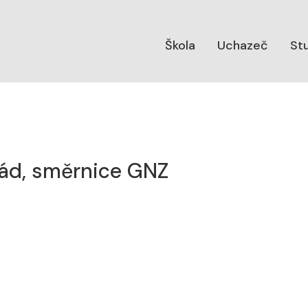
Škola
Uchazeč
St
 řád, směrnice GNZ