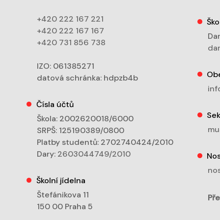
+420 222 167 221
Ško
+420 222 167 167
Dan
+420 731 856 738
dan
IZO: 061385271
Ob
datová schránka: hdpzb4b
inf
Čísla účtů
Sek
Škola: 2002620018/6000
mu
SRPŠ: 125190389/0800
Platby studentů: 2702740424/2010
Dary:
2603044749/2010
Nos
nos
Školní jídelna
Štefánikova 11
Pře
150 00 Praha 5