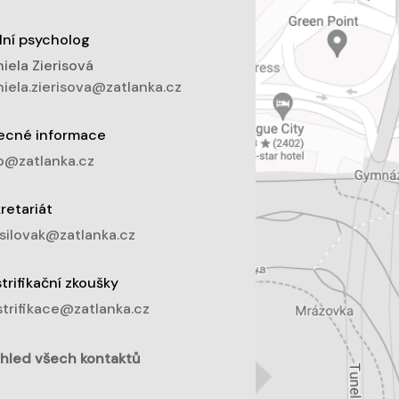
lní psycholog
iela Zierisová
iela.zierisova@zatlanka.cz
ecné informace
o@zatlanka.cz
retariát
silovak@zatlanka.cz
trifikační zkoušky
trifikace@zatlanka.cz
hled všech kontaktů