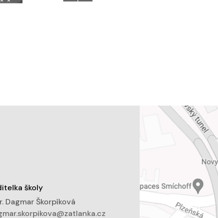
itelka školy
. Dagmar Škorpíková
mar.skorpikova@zatlanka.cz