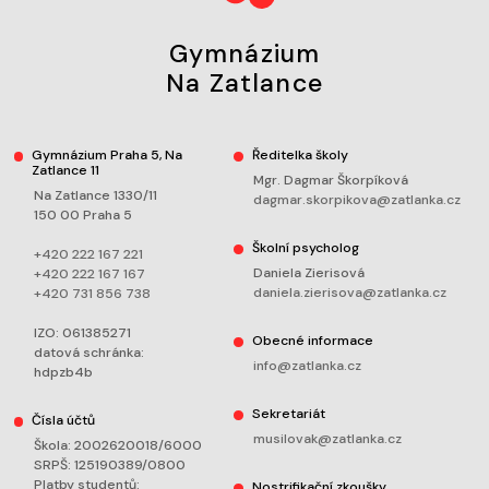
Gymnázium
Na Zatlance
Gymnázium Praha 5, Na
Ředitelka školy
Zatlance 11
Mgr. Dagmar Škorpíková
Na Zatlance 1330/11
dagmar.skorpikova@zatlanka.cz
150 00 Praha 5
Školní psycholog
+420 222 167 221
Daniela Zierisová
+420 222 167 167
daniela.zierisova@zatlanka.cz
+420 731 856 738
IZO: 061385271
Obecné informace
datová schránka:
info@zatlanka.cz
hdpzb4b
Sekretariát
Čísla účtů
musilovak@zatlanka.cz
Škola: 2002620018/6000
SRPŠ: 125190389/0800
Platby studentů:
Nostrifikační zkoušky