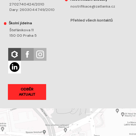
2702740424/2010
nostrifikace@zatlanka.cz
Dary:
2603044749/2010
Přehled všech kontaktů
Školní jídelna
Štefánikova 11
150 00 Praha 5
ODBĚR
AKTUALIT