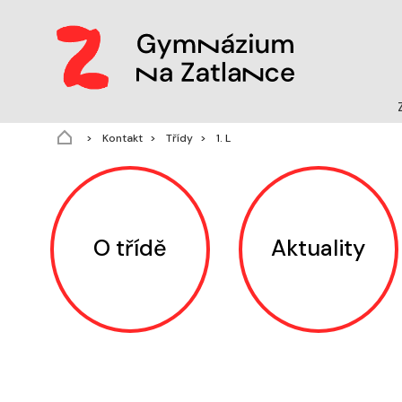
(aktuální)
Kontakt
Třídy
1. L
O třídě
Aktuality