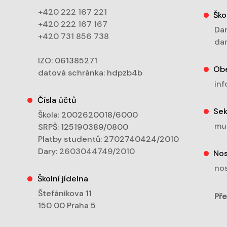
+420 222 167 221
Ško
+420 222 167 167
Dan
+420 731 856 738
dan
IZO: 061385271
Ob
datová schránka: hdpzb4b
inf
Čísla účtů
Sek
Škola: 2002620018/6000
mu
SRPŠ: 125190389/0800
Platby studentů: 2702740424/2010
Dary:
2603044749/2010
Nos
nos
Školní jídelna
Štefánikova 11
Pře
150 00 Praha 5