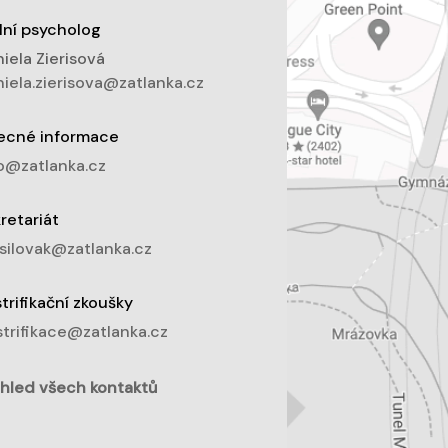
lní psycholog
iela Zierisová
iela.zierisova@zatlanka.cz
ecné informace
o@zatlanka.cz
retariát
silovak@zatlanka.cz
trifikační zkoušky
trifikace@zatlanka.cz
hled všech kontaktů