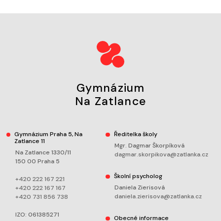
Gymnázium
Na Zatlance
Gymnázium Praha 5, Na
Ředitelka školy
Zatlance 11
Mgr. Dagmar Škorpíková
Na Zatlance 1330/11
dagmar.skorpikova@zatlanka.cz
150 00 Praha 5
Školní psycholog
+420 222 167 221
Daniela Zierisová
+420 222 167 167
daniela.zierisova@zatlanka.cz
+420 731 856 738
IZO: 061385271
Obecné informace