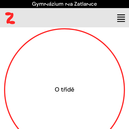
(aktuální)
Kontakt
Třídy
4. U
O třídě