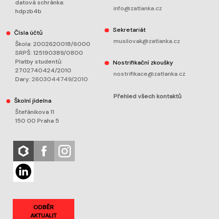
datová schránka:
info@zatlanka.cz
hdpzb4b
Sekretariát
Čísla účtů
musilovak@zatlanka.cz
Škola: 2002620018/6000
SRPŠ: 125190389/0800
Platby studentů:
Nostrifikační zkoušky
2702740424/2010
nostrifikace@zatlanka.cz
Dary:
2603044749/2010
Přehled všech kontaktů
Školní jídelna
Štefánikova 11
150 00 Praha 5
ODBĚR
AKTUALIT