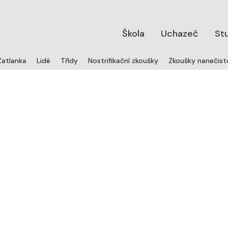
Škola
Uchazeč
St
Zatlanka
Lidé
Třídy
Nostrifikační zkoušky
Zkoušky nanečist