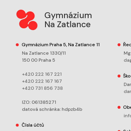
Gymnázium
Na Zatlance
Gymnázium Praha 5, Na Zatlance 11
Řed
Na Zatlance 1330/11
Mgr
150 00 Praha 5
dag
+420 222 167 221
Ško
+420 222 167 167
Dan
+420 731 856 738
dan
IZO: 061385271
Ob
datová schránka: hdpzb4b
inf
Čísla účtů