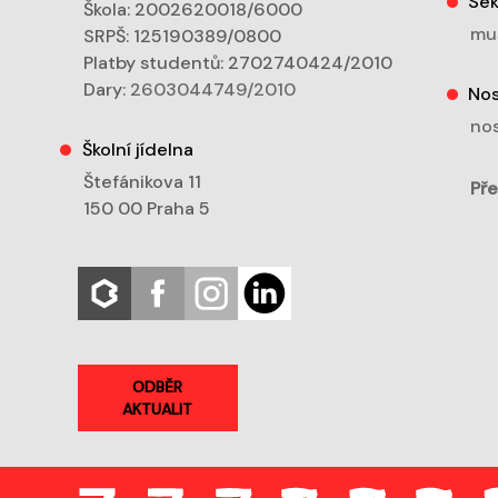
Sek
Škola: 2002620018/6000
mu
SRPŠ: 125190389/0800
Platby studentů: 2702740424/2010
Dary:
2603044749/2010
Nos
nos
Školní jídelna
Štefánikova 11
Pře
150 00 Praha 5
ODBĚR
AKTUALIT