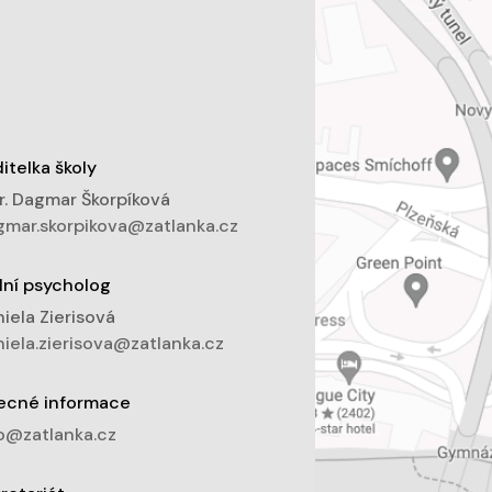
itelka školy
. Dagmar Škorpíková
mar.skorpikova@zatlanka.cz
lní psycholog
iela Zierisová
iela.zierisova@zatlanka.cz
ecné informace
o@zatlanka.cz