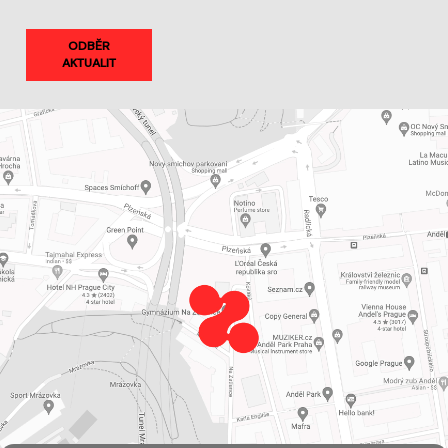
ODBĚR
AKTUALIT