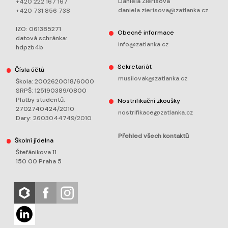
Daniela Zierisová
+420 222 167 167
daniela.zierisova@zatlanka.cz
+420 731 856 738
IZO: 061385271
Obecné informace
datová schránka:
info@zatlanka.cz
hdpzb4b
Sekretariát
Čísla účtů
musilovak@zatlanka.cz
Škola: 2002620018/6000
SRPŠ: 125190389/0800
Platby studentů:
Nostrifikační zkoušky
2702740424/2010
nostrifikace@zatlanka.cz
Dary:
2603044749/2010
Přehled všech kontaktů
Školní jídelna
Štefánikova 11
150 00 Praha 5