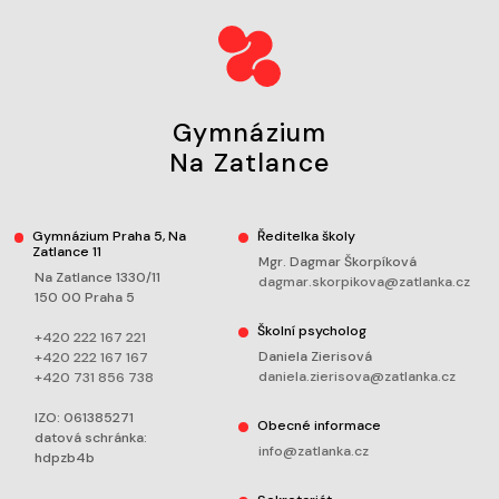
Gymnázium
Na Zatlance
Gymnázium Praha 5, Na
Ředitelka školy
Zatlance 11
Mgr. Dagmar Škorpíková
Na Zatlance 1330/11
dagmar.skorpikova@zatlanka.cz
150 00 Praha 5
Školní psycholog
+420 222 167 221
Daniela Zierisová
+420 222 167 167
daniela.zierisova@zatlanka.cz
+420 731 856 738
IZO: 061385271
Obecné informace
datová schránka:
info@zatlanka.cz
hdpzb4b