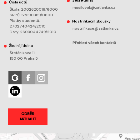
Sekretariát
Čísla účtů
musilovak@zatlanka.cz
Škola: 2002620018/6000
SRPŠ: 125190389/0800
Platby studentů:
Nostrifikační zkoušky
2702740424/2010
nostrifikace@zatlanka.cz
Dary:
2603044749/2010
Přehled všech kontaktů
Školní jídelna
Štefánikova 11
150 00 Praha 5
ODBĚR
AKTUALIT