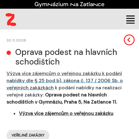
Škola
Úřední deska
Veřejné zakázky
30.5.0208
Oprava podest na hlavních
schodištích
Výzva více zájemcům o veřejnou zakázku k podání
nabídky dle § 25 bod b), zákona č. 137 / 2006 Sb. o
veřejných zakázkách
k podání nabídky na realizaci
veřejné zakázky:
Oprava podest na hlavních
schodištích v Gymnáziu, Praha 5, Na Zatlance 11.
Výzva více zájemcům o veřejnou zakázku
VEŘEJNÉ ZAKÁZKY