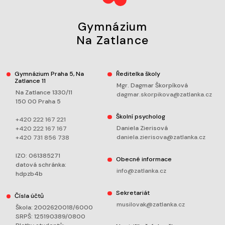
Gymnázium
Na Zatlance
Gymnázium Praha 5, Na
Ředitelka školy
Zatlance 11
Mgr. Dagmar Škorpíková
Na Zatlance 1330/11
dagmar.skorpikova@zatlanka.cz
150 00 Praha 5
Školní psycholog
+420 222 167 221
Daniela Zierisová
+420 222 167 167
daniela.zierisova@zatlanka.cz
+420 731 856 738
IZO: 061385271
Obecné informace
datová schránka:
info@zatlanka.cz
hdpzb4b
Sekretariát
Čísla účtů
musilovak@zatlanka.cz
Škola: 2002620018/6000
SRPŠ: 125190389/0800