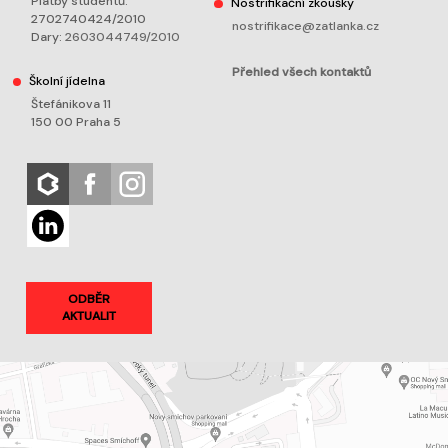
Platby studentů:
Nostrifikační zkoušky
2702740424/2010
nostrifikace@zatlanka.cz
Dary:
2603044749/2010
Přehled všech kontaktů
Školní jídelna
Štefánikova 11
150 00 Praha 5
ODBĚR
AKTUALIT