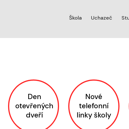
Škola
Uchazeč
St
ce, Praha 5
Den
Nové
otevřených
telefonní
dveří
linky školy