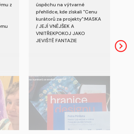
ýmu z
úspěchu na výtvarné
přehlídce, kde získali "Cenu
a
kurátorů za projekty":MASKA
nému
/ JEJÍ VNĚJŠEK A
VNITŘEKPOKOJ JAKO
JEVIŠTĚ FANTAZIE