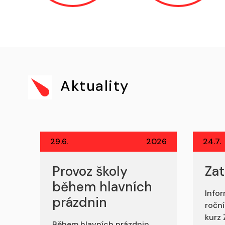
Aktuality
29.6.
2026
24.7.
Provoz školy
Zat
během hlavních
Infor
prázdnin
ročn
kurz
Během hlavních prázdnin