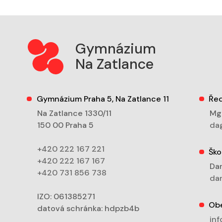
Gymnázium
Na Zatlance
Gymnázium Praha 5, Na Zatlance 11
Řed
Na Zatlance 1330/11
Mgr
150 00 Praha 5
dag
+420 222 167 221
Ško
+420 222 167 167
Dan
+420 731 856 738
dan
IZO: 061385271
Ob
datová schránka: hdpzb4b
inf