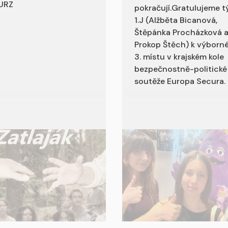
URZ
pokračují.Gratulujeme t
1.J (Alžběta Bicanová,
Štěpánka Procházková 
Prokop Štěch) k výbor
3. místu v krajském kole
bezpečnostně-politické
soutěže Europa Secura.