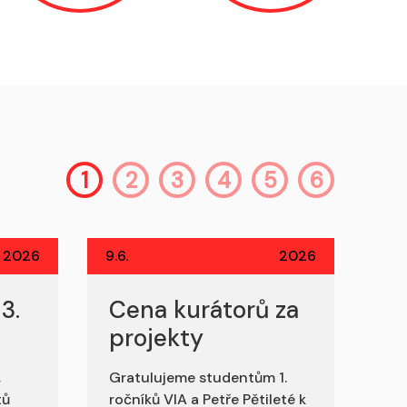
1
2
3
4
5
6
2026
9.6.
2026
3.
Cena kurátorů za
projekty
,
Gratulujeme studentům 1.
tů
ročníků VIA a Petře Pětileté k