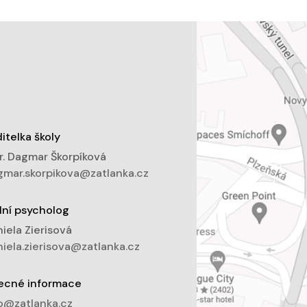
itelka školy
. Dagmar Škorpíková
mar.skorpikova@zatlanka.cz
lní psycholog
iela Zierisová
iela.zierisova@zatlanka.cz
ecné informace
o@zatlanka.cz