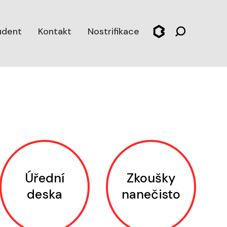
udent
Kontakt
Nostrifikace
Úřední
Zkoušky
deska
nanečisto