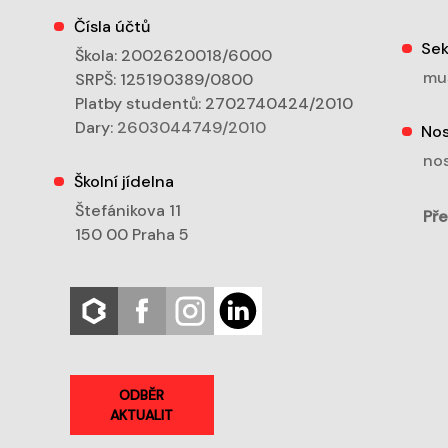
Čísla účtů
Sek
Škola: 2002620018/6000
mu
SRPŠ: 125190389/0800
Platby studentů: 2702740424/2010
Dary:
2603044749/2010
Nos
nos
Školní jídelna
Štefánikova 11
Pře
150 00 Praha 5
ODBĚR
AKTUALIT