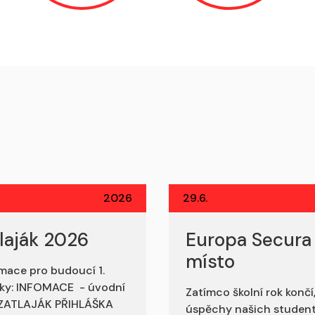
2026
29.6.
laják 2026
Europa Secura 
místo
mace pro budoucí 1.
íky: INFOMACE - úvodní
Zatímco školní rok končí
 ZATLAJÁK PŘIHLÁŠKA
úspěchy našich studen