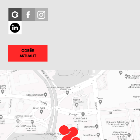
ODBĚR
AKTUALIT