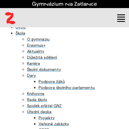
Úvod
Škola
O gymnáziu
Erasmus+
Aktuality
Důležitá sdělení
Kariéra
Školní dokumenty
Dary
Podpora žáků
Podpora školního parlamentu
Knihovna
Rada školy
Spolek přátel GNZ
Úřední deska
Projekty
Veřejné zakázky