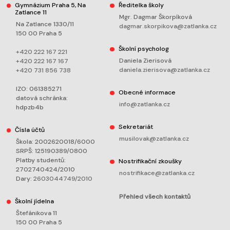
Gymnázium Praha 5, Na
Ředitelka školy
Zatlance 11
Mgr. Dagmar Škorpíková
Na Zatlance 1330/11
dagmar.skorpikova@zatlanka.cz
150 00 Praha 5
Školní psycholog
+420 222 167 221
Daniela Zierisová
+420 222 167 167
daniela.zierisova@zatlanka.cz
+420 731 856 738
IZO: 061385271
Obecné informace
datová schránka:
info@zatlanka.cz
hdpzb4b
Sekretariát
Čísla účtů
musilovak@zatlanka.cz
Škola: 2002620018/6000
SRPŠ: 125190389/0800
Platby studentů:
Nostrifikační zkoušky
2702740424/2010
nostrifikace@zatlanka.cz
Dary:
2603044749/2010
Přehled všech kontaktů
Školní jídelna
Štefánikova 11
150 00 Praha 5