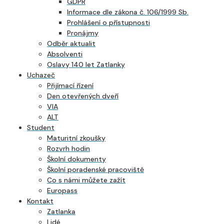
GDPR
Informace dle zákona č. 106/1999 Sb.
Prohlášení o přístupnosti
Pronájmy
Odběr aktualit
Absolventi
Oslavy 140 let Zatlanky
Uchazeč
Přijímací řízení
Den otevřených dveří
VIA
ALT
Student
Maturitní zkoušky
Rozvrh hodin
Školní dokumenty
Školní poradenské pracoviště
Co s námi můžete zažít
Europass
Kontakt
Zatlanka
Lidé