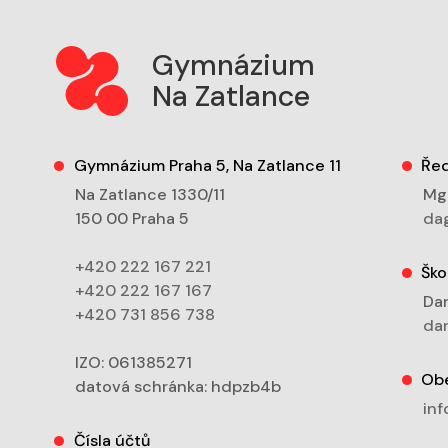
Gymnázium
Na Zatlance
Gymnázium Praha 5, Na Zatlance 11
Řed
Na Zatlance 1330/11
Mgr
150 00 Praha 5
dag
+420 222 167 221
Ško
+420 222 167 167
Dan
+420 731 856 738
dan
IZO: 061385271
Ob
datová schránka: hdpzb4b
inf
Čísla účtů