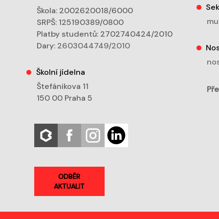
Sek
Škola: 2002620018/6000
mu
SRPŠ: 125190389/0800
Platby studentů: 2702740424/2010
Dary:
2603044749/2010
Nos
nos
Školní jídelna
Štefánikova 11
Pře
150 00 Praha 5
ODBĚR
AKTUALIT