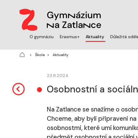
(aktuální)
O gymnáziu
Erasmus+
Aktuality
Důležitá sděl
Škola
Aktuality
23.9.2024
Osobnostní a sociáln
Na Zatlance se snažíme o osobno
Chceme, aby byli připraveni na
osobnostmi, které umí komuniko
předmět osobnostní a sociální v