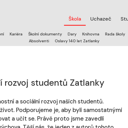
Škola
Uchazeč
St
ení
Kariéra
Školní dokumenty
Dary
Knihovna
Rada školy
Absolventi
Oslavy 140 let Zatlanky
í rozvoj studentů Zatlanky
stní a sociální rozvoj našich studentů.
 život. Podporujeme je, aby byli samostatnými
vat a učit se. Právě proto jsme zavedli
ýchova. Těší nás, že jeden z autorů tohoto