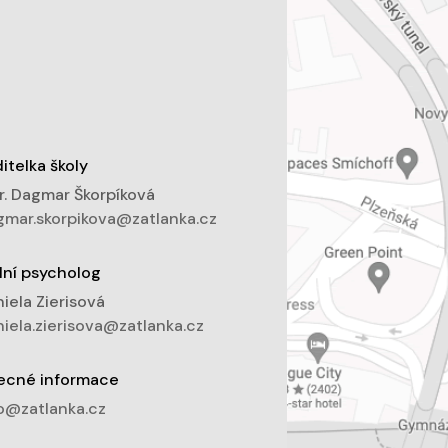
itelka školy
. Dagmar Škorpíková
mar.skorpikova@zatlanka.cz
lní psycholog
iela Zierisová
iela.zierisova@zatlanka.cz
ecné informace
o@zatlanka.cz