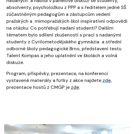
nadaných a nabídl v panelové diskuzi se studenty,
absolventy, psycholožkou z PPP a s ředitelem jedné SŠ
zúčastněným pedagogům a zástupcům vedení
pražských a mimopražských škol inspirativní odpovědi
na otázku: Co potřebují nadaní studenti? Dalším
tématem bylo sdílení zkušeností s prací s nadanými
studenty z Cyrilometodějského gymnázia a střední
odborné školy pedagogické Brno, představení testu
Talent Kompas a jeho uplatnění ve školách a volná
diskuze.
Program, příspěvky, prezentace, na konferenci
vystavené materiály a fotky z akce najdete
zde
,
prezentace hostů z CMGP je
zde
.