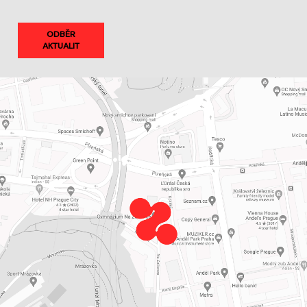
ODBĚR
AKTUALIT