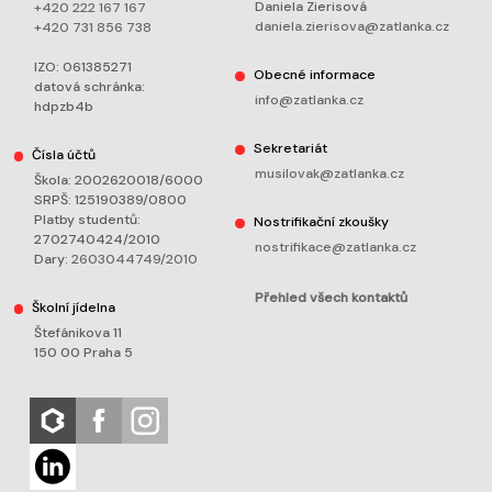
Daniela Zierisová
+420 222 167 167
daniela.zierisova@zatlanka.cz
+420 731 856 738
IZO: 061385271
Obecné informace
datová schránka:
info@zatlanka.cz
hdpzb4b
Sekretariát
Čísla účtů
musilovak@zatlanka.cz
Škola: 2002620018/6000
SRPŠ: 125190389/0800
Platby studentů:
Nostrifikační zkoušky
2702740424/2010
nostrifikace@zatlanka.cz
Dary:
2603044749/2010
Přehled všech kontaktů
Školní jídelna
Štefánikova 11
150 00 Praha 5