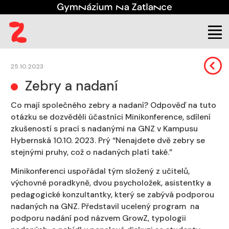
Škola
Aktuality
25.10.2023
Zebry a nadaní
Co mají společného zebry a nadaní? Odpověď na tuto
otázku se dozvěděli účastníci Minikonference, sdílení
zkušeností s prací s nadanými na GNZ v Kampusu
Hybernská 10.10. 2023. Prý “Nenajdete dvě zebry se
stejnými pruhy, což o nadaných platí také.”
Minikonferenci uspořádal tým složený z učitelů,
výchovné poradkyně, dvou psycholožek, asistentky a
pedagogické konzultantky, který se zabývá podporou
nadaných na GNZ. Představil ucelený program na
podporu nadání pod názvem GrowZ, typologii