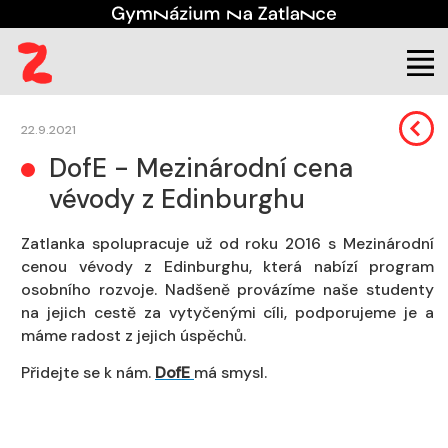
Student
Co s námi můžete zažít
22.9.2021
DofE - Mezinárodní cena
vévody z Edinburghu
Zatlanka spolupracuje už od roku 2016 s Mezinárodní
cenou vévody z Edinburghu, která nabízí program
osobního rozvoje. Nadšeně provázíme naše studenty
na jejich cestě za vytyčenými cíli, podporujeme je a
máme radost z jejich úspěchů.
Přidejte se k nám.
DofE
má smysl.