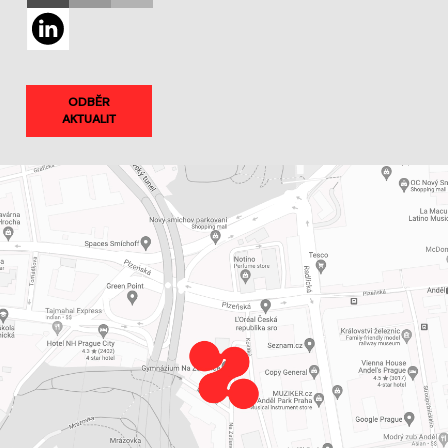
ODBĚR
AKTUALIT