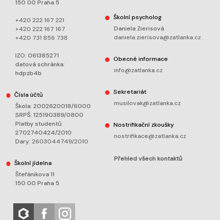
150 00 Praha 5
Školní psycholog
+420 222 167 221
Daniela Zierisová
+420 222 167 167
daniela.zierisova@zatlanka.cz
+420 731 856 738
IZO: 061385271
Obecné informace
datová schránka:
info@zatlanka.cz
hdpzb4b
Sekretariát
Čísla účtů
musilovak@zatlanka.cz
Škola: 2002620018/6000
SRPŠ: 125190389/0800
Platby studentů:
Nostrifikační zkoušky
2702740424/2010
nostrifikace@zatlanka.cz
Dary:
2603044749/2010
Přehled všech kontaktů
Školní jídelna
Štefánikova 11
150 00 Praha 5