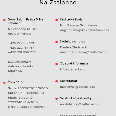
Na Zatlance
Gymnázium Praha 5, Na
Ředitelka školy
Zatlance 11
Mgr. Dagmar Škorpíková
Na Zatlance 1330/11
dagmar.skorpikova@zatlanka.cz
150 00 Praha 5
Školní psycholog
+420 222 167 221
Daniela Zierisová
+420 222 167 167
daniela.zierisova@zatlanka.cz
+420 731 856 738
IZO: 061385271
Obecné informace
datová schránka:
info@zatlanka.cz
hdpzb4b
Sekretariát
Čísla účtů
musilovak@zatlanka.cz
Škola: 2002620018/6000
SRPŠ: 125190389/0800
Platby studentů:
Nostrifikační zkoušky
2702740424/2010
nostrifikace@zatlanka.cz
Dary:
2603044749/2010