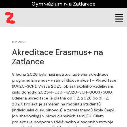
(aktuální)
Škola
Úřední deska
Projekty
11.2.2026
Akreditace Erasmus+ na
Zatlance
V lednu 2026 byla naší instituci udělena akreditace
programu Erasmus+ v rámci Klíčové akce 1 – Akreditace
(KA120-SCH), Výzva 2025, oblast školního vzdělávání,
číslo dohody: 2025-1-CZ01-KA120-SCH-000375010.
Udělená akreditace je platná od 1. 2. 2026 do 31. 12.
2027. Projekt je zaměřen na mobilitu studentů
(individuální či skupinovou) a zaměstnanců školy (např.
job shadowing) v rámci členských zemí EU. Cílem
projektu je podpora vzdělávacího a osobního rozvoje