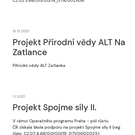
CZ.02.3.68/0.0/0.0/19_078/0021106.
31.12.2021
Projekt Přírodní vědy ALT Na
Zatlance
Přírodní vědy ALT Zatlanka
1.1.2021
Projekt Spojme síly II.
V rámci Operačního programu Praha - pól růstu
ČR získala škola podporu na projekt Spojme síly II (reg.
číslo: CZ.07.4.68/0.0/0.0/19_071/0002025).