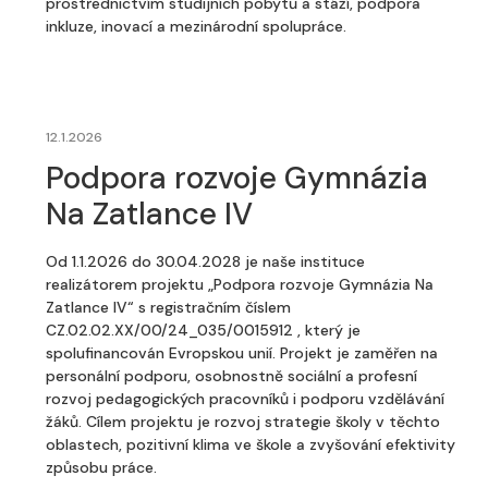
prostřednictvím studijních pobytů a stáží, podpora
inkluze, inovací a mezinárodní spolupráce.
12.1.2026
Podpora rozvoje Gymnázia
Na Zatlance IV
Od 1.1.2026 do 30.04.2028 je naše instituce
realizátorem projektu „Podpora rozvoje Gymnázia Na
Zatlance IV“ s registračním číslem
CZ.02.02.XX/00/24_035/0015912 , který je
spolufinancován Evropskou unií. Projekt je zaměřen na
personální podporu, osobnostně sociální a profesní
rozvoj pedagogických pracovníků i podporu vzdělávání
žáků. Cílem projektu je rozvoj strategie školy v těchto
oblastech, pozitivní klima ve škole a zvyšování efektivity
způsobu práce.